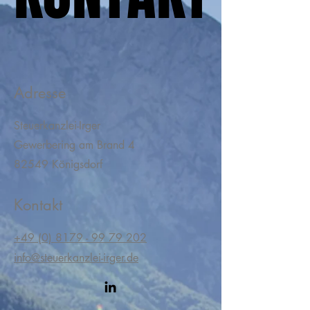
Adresse
Steuerkanzlei-Irger
Gewerbering am Brand 4
82549 Königsdorf
Kontakt
+49 (0) 8179 - 99 79 202
​info@steuerkanzlei-irger.de